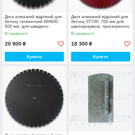
Диск алмазний відрізний для
Диск алмазний відрізний для
бетону сегментний WH600,
бетону ST700, 700 мм для
600 мм, для швидкого
швонарізувача, прискореного
різання
різання
В наявності
В наявності
20 900
18 300
₴
₴
Купити
Купити