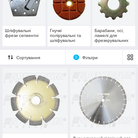
Шліфувальні
Гнучкі
Барабани, осі,
фрези сегментні
полірувальні та
ламелі для
шліфувальні
фрезерувальних
алмазні круги
машин
(черепашки)
Сортування
0
Фільтри