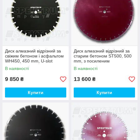
Диск алмазний відрізний за
Диск алмазний відрізний за
свіжим бетоном і асфальтом
старим бетоном ST500, 500
WH450, 450 mm, U-slot
mm, з посиленим
армуванням
В наявності
В наявності
9 850
13 600
₴
₴
Купити
Купити