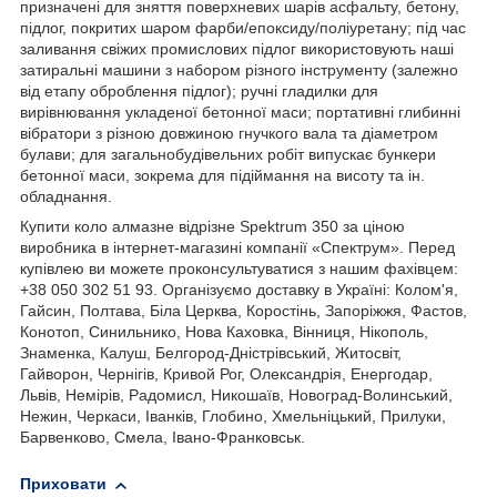
призначені для зняття поверхневих шарів асфальту, бетону,
підлог, покритих шаром фарби/епоксиду/поліуретану; під час
заливання свіжих промислових підлог використовують наші
затиральні машини з набором різного інструменту (залежно
від етапу оброблення підлог); ручні гладилки для
вирівнювання укладеної бетонної маси; портативні глибинні
вібратори з різною довжиною гнучкого вала та діаметром
булави; для загальнобудівельних робіт випускає бункери
бетонної маси, зокрема для підіймання на висоту та ін.
обладнання.
Купити коло алмазне відрізне Spektrum 350 за ціною
виробника в інтернет-магазині компанії «Спектрум». Перед
купівлею ви можете проконсультуватися з нашим фахівцем:
+38 050 302 51 93. Організуємо доставку в Україні: Колом'я,
Гайсин, Полтава, Біла Церква, Коростінь, Запоріжжя, Фастов,
Конотоп, Синильнико, Нова Каховка, Вінниця, Нікополь,
Знаменка, Калуш, Белгород-Дністрівський, Житосвіт,
Гайворон, Чернігів, Кривой Рог, Олександрія, Енергодар,
Львів, Немірів, Радомисл, Никошаїв, Новоград-Волинський,
Нежин, Черкаси, Іванків, Глобино, Хмельніцький, Прилуки,
Барвенково, Смела, Івано-Франковськ.
Приховати