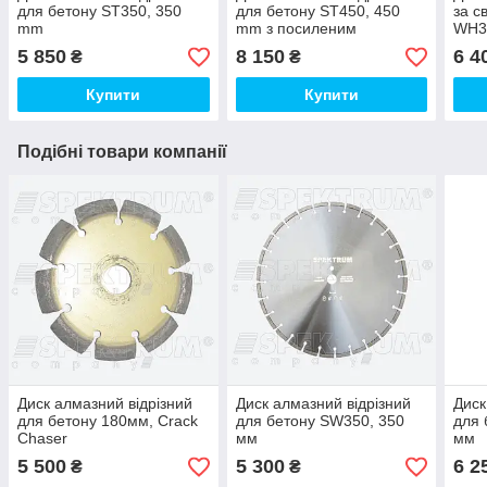
для бетону ST350, 350
для бетону ST450, 450
за с
mm
mm з посиленим
WH35
армуванням
5 850
8 150
6 4
₴
₴
Купити
Купити
Подібні товари компанії
Диск алмазний відрізний
Диск алмазний відрізний
Диск
для бетону 180мм, Crack
для бетону SW350, 350
для 
Chaser
мм
мм
5 500
5 300
6 2
₴
₴