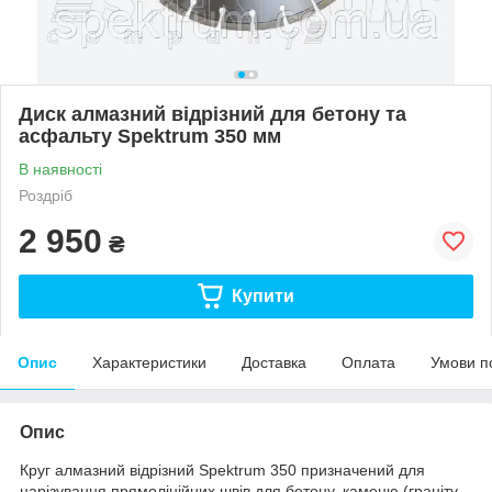
Диск алмазний відрізний для бетону та
асфальту Spektrum 350 мм
В наявності
Роздріб
2 950
₴
Купити
Опис
Характеристики
Доставка
Оплата
Умови п
Опис
Круг алмазний відрізний Spektrum 350 призначений для
нарізування прямолінійних швів для бетону, каменю (граніту,