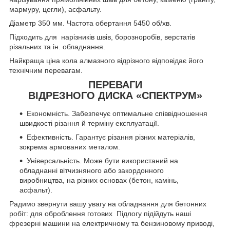
мармуру, цегли), асфальту.
Діаметр 350 мм. Частота обертання 5450 об/хв.
Підходить для нарізників швів, борозноробів, верстатів
різальних та ін. обладнання.
Найкраща ціна кола алмазного відрізного відповідає його
технічним перевагам.
ПЕРЕВАГИ
ВІДРЕЗНОГО ДИСКА «СПЕКТРУМ»
Економність. Забезпечує оптимальне співвідношення
швидкості різання й терміну експлуатації.
Ефективність. Гарантує різання різних матеріалів,
зокрема армованих металом.
Універсальність. Може бути використаний на
обладнанні вітчизняного або закордонного
виробництва, на різних основах (бетон, камінь,
асфальт).
Радимо звернути вашу увагу на обладнання для бетонних
робіт: для оброблення готових Підлогу підійдуть наші
фрезерні машини на електричному та бензиновому приводі,