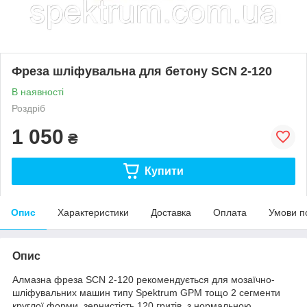
Фреза шліфувальна для бетону SCN 2-120
В наявності
Роздріб
1 050
₴
Купити
Опис
Характеристики
Доставка
Оплата
Умови п
Опис
Алмазна фреза SCN 2-120 рекомендується для мозаїчно-
шліфувальних машин типу Spektrum GPM тощо 2 сегменти
круглої форми, зернистість 120 гритів, з нормальною