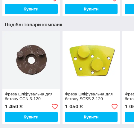
Купити
Купити
Подібні товари компанії
Фреза шліфувальна для
Фреза шліфувальна для
Фрез
бетону CCN 3-120
бетону SCSS 2-120
бето
1 450
1 050
1 0
₴
₴
Купити
Купити