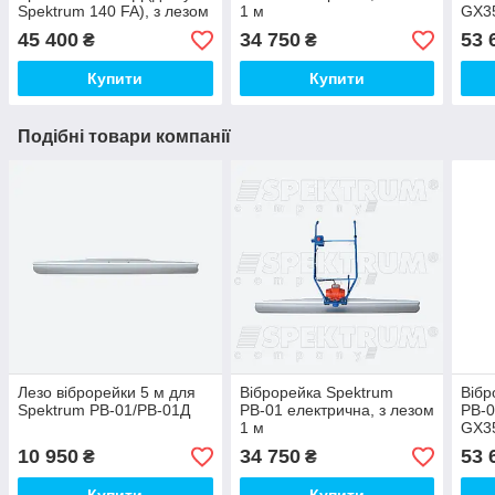
Spektrum 140 FA), з лезом
1 м
GX35
1 м
45 400
34 750
53 
₴
₴
Купити
Купити
Подібні товари компанії
Лезо віброрейки 5 м для
Віброрейка Spektrum
Вібр
Spektrum РВ-01/РВ-01Д
РВ-01 електрична, з лезом
РВ-0
1 м
GX35
10 950
34 750
53 
₴
₴