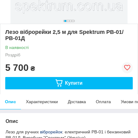
Лезо віброрейки 2,5 м для Spektrum РВ-01/
РВ-01Д
В наявності
Роздріб
5 700
₴
Купити
Опис
Характеристики
Доставка
Оплата
Умови п
Опис
Лезо для ручних
віброрейок
: електричний РВ-01 і бензиновий
РВ-01Д. Виробник "Спектрум" (Україна).