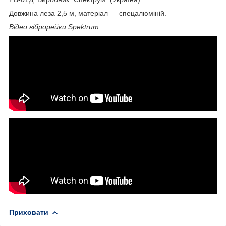
Довжина леза 2,5 м, матеріал — спецалюміній.
Відео віброрейки Spektrum
Приховати