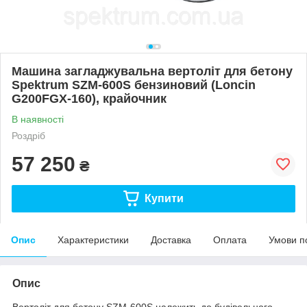
Машина загладжувальна вертоліт для бетону
Spektrum SZM-600S бензиновий (Loncin
G200FGX-160), крайочник
В наявності
Роздріб
57 250
₴
Купити
Опис
Характеристики
Доставка
Оплата
Умови п
Опис
Вертоліт для бетону SZM-600S належить до будівельного