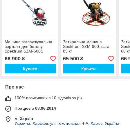
Машина загладжувальна
Затиральна машина
Зат
вертоліт для бетону
Spektrum SZM-900, вага
Spek
Spektrum SZM-600S
85 кг
68 к
бензиновий (Honda GX-
66 900
65 500
66 
₴
₴
160), крайочник
Купити
Купити
Про нас
100% позитивних з 10 відгуків за рік
Працює з 03.06.2014
м. Харків
Украина, Харьков, ул. Текстильная 4-А, Харків, Україна