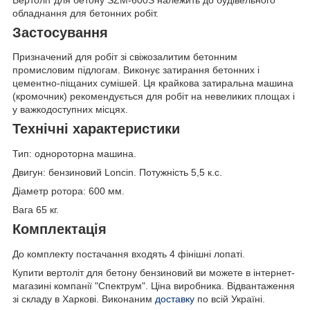
обладнання для бетонних робіт.
Застосування
Призначений для робіт зі свіжозалитим бетонним
промисловим підлогам. Виконує затирання бетонних і
цементно-піщаних сумішей. Ця крайкова затиральна машина
(кромочник) рекомендується для робіт на невеликих площах і
у важкодоступних місцях.
Технічні характеристики
Тип: однороторна машина.
Двигун: бензиновий Loncin. Потужність 5,5 к.с.
Діаметр ротора: 600 мм.
Вага 65 кг.
Комплектація
До комплекту постачання входять 4 фінішні лопаті.
Купити вертоліт для бетону бензиновий ви можете в інтернет-
магазині компанії "Спектрум". Ціна виробника. Відвантаження
зі складу в Харкові. Виконаним
доставку
по всій Україні.