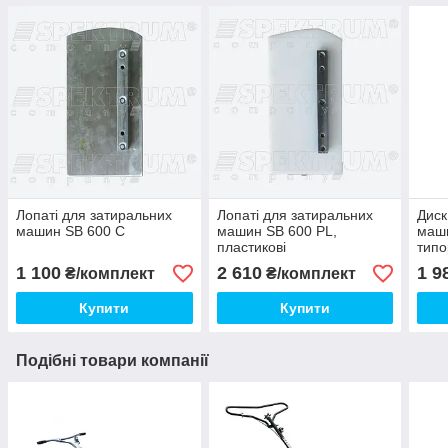
Лопаті для затиральних
Лопаті для затиральних
Диск
машин SB 600 С
машин SB 600 PL,
маши
пластикові
типо
1 100
2 610
1 9
₴/комплект
₴/комплект
Купити
Купити
Подібні товари компанії